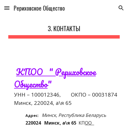
Рериховское Общество
Skip to main content
Skip to navigation
3. КОНТАКТЫ
КП
ОО " Рериховс
кое
Общество
"
УНН – 100012346, ОКПО – 00031874
Минск, 220024, а\я 65
Минск, Республика Беларусь
Адрес:
220024 Минск, а\я 65
КП
ОО