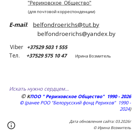
"Рериховское
Общество"
(для почтовой корреспонденции)
E-mail
:
belfondroerichs@tut.by
belfondroerichs@yandex.by
Viber
+37529 503 1 555
Тел.
+37529 575 10 47
Ирина Возмитель
Искать нужно сердцем...
©
К
ПОО " Рериховское Общество" 1990 - 202
6
©
(ранее РОО "Белорусский фонд Рерихов" 1990 -
2024
)
Дата обновления сайта:
03
.202
6
г
© Ирина Возмитель